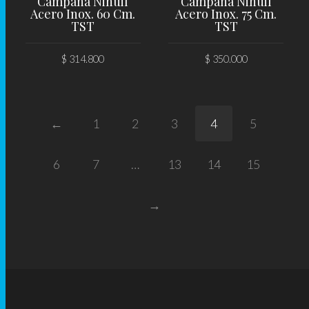
Campana Nihuil
Campana Nihuil
Acero Inox. 60 Cm.
Acero Inox. 75 Cm.
TST
TST
$
314.800
$
350.000
AÑADIR AL CARRITO
AÑADIR AL CARRITO
←
1
2
3
4
5
6
7
…
13
14
15
→