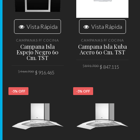
Vista Rápida
Vista Rápida
CAMPANAS P/ COCINA
CAMPANAS P/ COCINA
Campana Isla
Campana Isla Kuba
Espejo Negro 60
Acero 60 Cm. TST
Cm. TST
El
El
$
891.700
$
847.115
precio
precio
El
El
$
964.700
$
916.465
original
actual
precio
precio
era:
es:
AÑADIR AL CARRITO
original
actual
$ 891.700.
$ 847.11
era:
es:
AÑADIR AL CARRITO
$ 964.700.
$ 916.465.
-5% OFF
-5% OFF