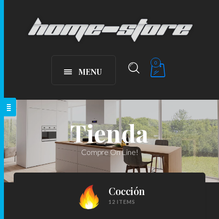
0
MENU
Tienda
Compre On Line!
Cocción
12 ITEMS