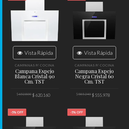
Vista Rápida
Vista Rápida
CAMPANAS P/ COCINA
CAMPANAS P/ COCINA
Campana Espejo
Campana Espejo
Blanca Cristal 90
Negra Cristal 60
Cm. TST
Cm. TST
El
El
El
El
$
652.800
$
585.240
$
620.160
$
555.978
precio
precio
precio
precio
original
actual
original
actual
era:
es:
era:
es:
AÑADIR AL CARRITO
AÑADIR AL CARRITO
$ 652.800.
$ 620.160.
$ 585.240.
$ 555.97
-5% OFF
-5% OFF