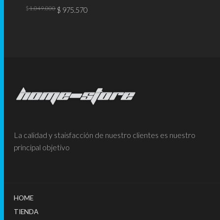
El
El
$
1.049.000
$
975.570
precio
precio
original
actual
era:
es:
AÑADIR AL CARRITO
$ 1.049.000.
$ 975.570.
La calidad y staisfacción de nuestro clientes es nuestro
principal objetivo
HOME
TIENDA