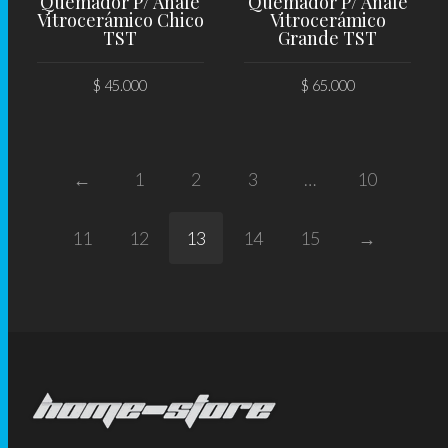
Quemador P/ Anafe
Quemador P/ Anafe
Vitrocerámico Chico
Vitrocerámico
TST
Grande TST
$
45.000
$
65.000
AÑADIR AL CARRITO
AÑADIR AL CARRITO
←
1
2
3
…
10
11
12
13
14
15
→