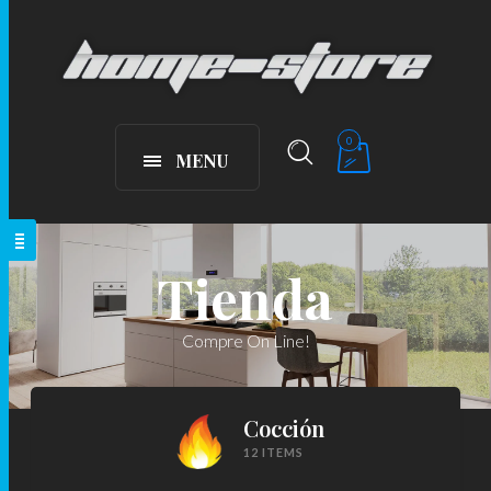
0
MENU
Tienda
Compre On Line!
Cocción
12 ITEMS