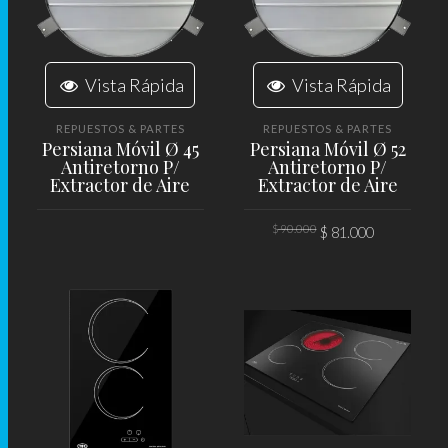
Vista Rápida
Vista Rápida
REPUESTOS & PARTES
REPUESTOS & PARTES
Persiana Móvil Ø 45
Persiana Móvil Ø 52
Antiretorno P/
Antiretorno P/
Extractor de Aire
Extractor de Aire
El
El
$
90.000
$
81.000
precio
precio
original
actual
era:
es:
LEER MÁS
AÑADIR AL CARRITO
$ 90.000.
$ 81.000.