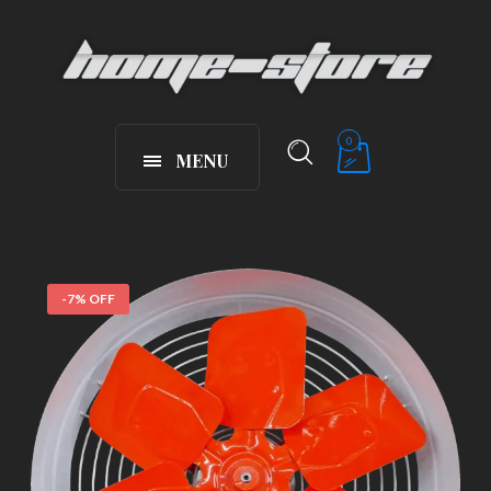
0
MENU
-7% OFF