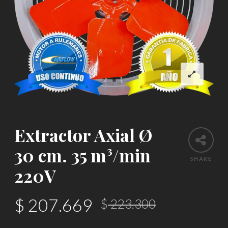
Extractor Axial Ø
30 cm. 35 m³/min
SHARE
220V
El
El
$
207.669
$
223.300
precio
precio