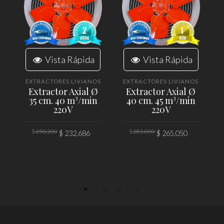
Vista Rápida
Vista Rápida
EXTRACTORES LIVIANOS
EXTRACTORES LIVIANOS
Extractor Axial Ø
Extractor Axial Ø
35 cm. 40 m³/min
40 cm. 45 m³/min
220V
220V
El
El
El
El
$
250.200
$
285.000
$
232.686
$
265.050
precio
precio
precio
precio
original
actual
original
actual
era:
es:
era:
es:
AÑADIR AL CARRITO
AÑADIR AL CARRITO
$ 250.200.
$ 232.686.
$ 285.000.
$ 265.050