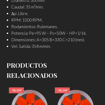
Diámetro: 300 mm.
Caudal: 35 m³/min.
∆p: Libre.
RPM: 1500 RPM.
Rodamientos: Rulemanes.
Potencia: Pe=95 W – Ps=50W – HP=1/16.
Dimensiones: A=305 B=330 C=210 (mm).
Vel. Salida: 354 m/min.
PRODUCTOS
RELACIONADOS
-7% OFF
-7% OFF
-