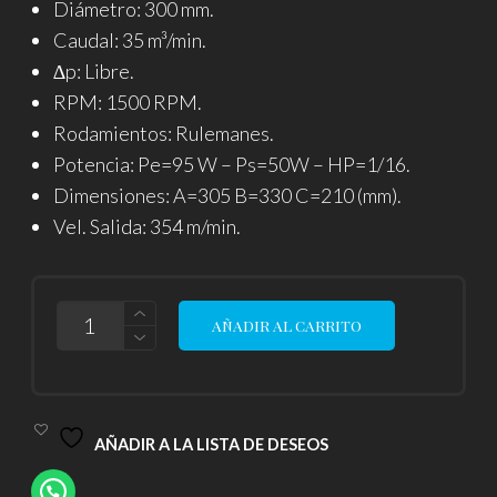
Diámetro: 300 mm.
original
actual
Caudal: 35 m³/min.
era:
es:
∆p: Libre.
RPM: 1500 RPM.
$ 223.30
$ 207.66
Rodamientos: Rulemanes.
Potencia: Pe=95 W – Ps=50W – HP=1/16.
Dimensiones: A=305 B=330 C=210 (mm).
Vel. Salida: 354 m/min.
EXTRACTOR
AÑADIR AL CARRITO
AXIAL
Ø
30
CM.
35
M³/MIN
AÑADIR A LA LISTA DE DESEOS
220V
CANTIDAD